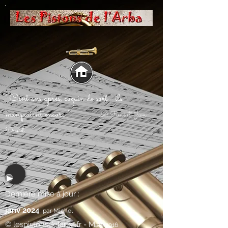
" Cent ans après, coquin de sort ils
manquaient encore "
A René et Jean
Daniel
Dernière mise à jour :
janv 2024
par Michel
© lespistonsdelarba.fr - M
ars 2016