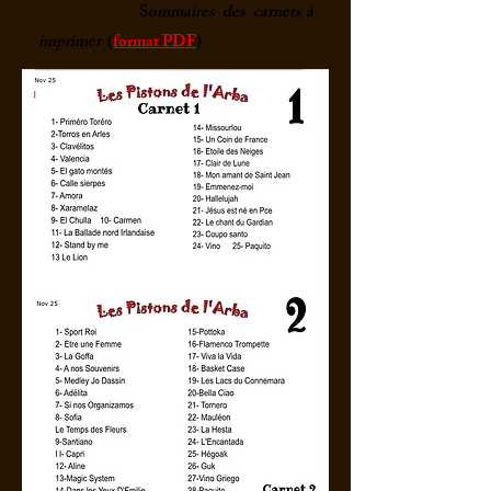
S
omm
aires des carnets
à
imprimer
(
format PDF
)